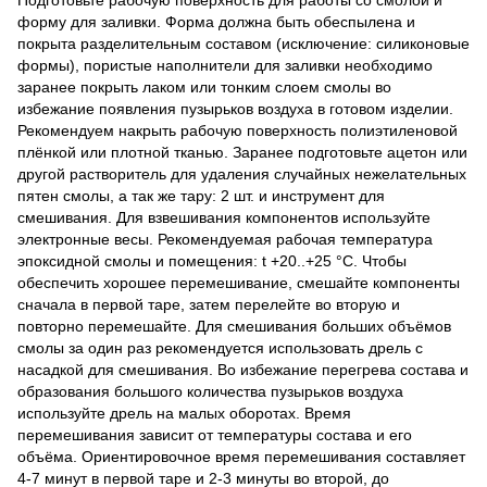
Подготовьте рабочую поверхность для работы со смолой и
форму для заливки. Форма должна быть обеспылена и
покрыта разделительным составом (исключение: силиконовые
формы), пористые наполнители для заливки необходимо
заранее покрыть лаком или тонким слоем смолы во
избежание появления пузырьков воздуха в готовом изделии.
Рекомендуем накрыть рабочую поверхность полиэтиленовой
плёнкой или плотной тканью. Заранее подготовьте ацетон или
другой растворитель для удаления случайных нежелательных
пятен смолы, а так же тару: 2 шт. и инструмент для
смешивания. Для взвешивания компонентов используйте
электронные весы. Рекомендуемая рабочая температура
эпоксидной смолы и помещения: t +20..+25 °C. Чтобы
обеспечить хорошее перемешивание, смешайте компоненты
сначала в первой таре, затем перелейте во вторую и
повторно перемешайте. Для смешивания больших объёмов
смолы за один раз рекомендуется использовать дрель с
насадкой для смешивания. Во избежание перегрева состава и
образования большого количества пузырьков воздуха
используйте дрель на малых оборотах. Время
перемешивания зависит от температуры состава и его
объёма. Ориентировочное время перемешивания составляет
4-7 минут в первой таре и 2-3 минуты во второй, до