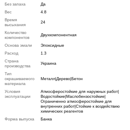
Без запаха
Да
Вес
4.8
Время
24
высыхания
Количество
Двухкомпонентная
компонентов
Основа эмали
Эпоксидные
Расход
1.3
Страна
Украина
производства
Тип
окрашиваемого
Металл|Дерево|Бетон
материала
Условия
Атмосферостойкие для наружных работ|
эксплуатации
Водостойкие|Маслобензостойкие|
Ограниченно атмосферостойкие для
внутренних работ|Стойкие к воздействию
химических реагентов
Форма выпуска
Банка