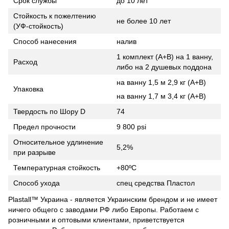
Срок службы
до 10 лет
Стойкость к пожелтению
не более 10 лет
(УФ-стойкость)
Способ нанесения
налив
1 комплект (А+B) на 1 ванну,
Расход
либо на 2 душевых поддона
на ванну 1,5 м 2,9 кг (А+B)
Упаковка
на ванну 1,7 м 3,4 кг (A+B)
Твердость по Шору D
74
Предел прочности
9 800 psi
Относительное удлинение
5,2%
при разрыве
Температурная стойкость
+80ºC
Способ ухода
спец средства Пластол
Plastall™ Украина - является Украинским брендом и не имеет
ничего общего с заводами РФ либо Европы. Работаем с
розничными и оптовыми клиентами, приветствуется