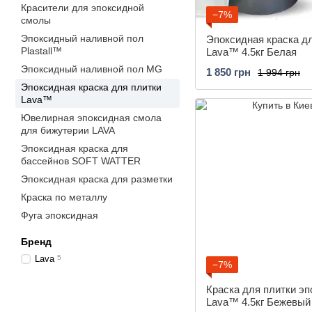
Красители для эпоксидной
−7%
смолы
Эпоксидный наливной пол
Эпоксидная краска д
Plastall™
Lava™ 4.5кг Белая
Эпоксидный наливной пол MG
1 850 грн
1 994 грн
Эпоксидная краска для плитки
Lava™
Ювелирная эпоксидная смола
для бижутерии LAVA
Эпоксидная краска для
бассейнов SOFT WATTER
Эпоксидная краска для разметки
Краска по металлу
Фуга эпоксидная
Бренд
Lava
5
−7%
Краска для плитки э
Lava™ 4.5кг Бежевый