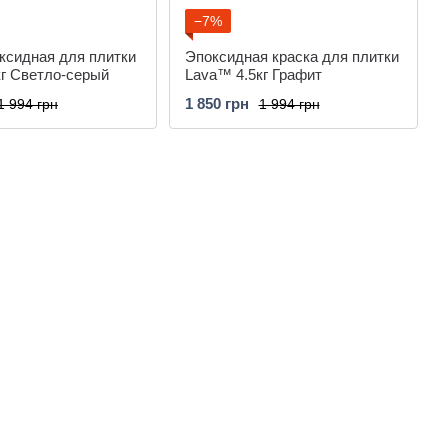
−7%
ксидная для плитки
Эпоксидная краска для плитки
кг Светло-серый
Lava™ 4.5кг Графит
1 850 грн
1 994 грн
1 994 грн