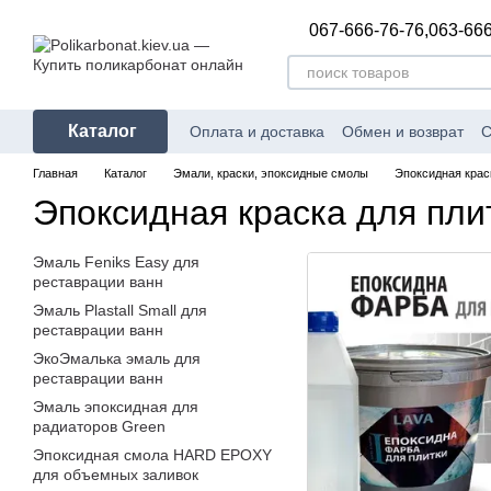
Перейти к основному контенту
067-666-76-76,
063-666
Каталог
Оплата и доставка
Обмен и возврат
С
Главная
Каталог
Эмали, краски, эпоксидные смолы
Эпоксидная крас
Эпоксидная краска для пл
Эмаль Fеniks Easy для
реставрации ванн
Эмаль Plastall Small для
реставрации ванн
ЭкоЭмалька эмаль для
реставрации ванн
Эмаль эпоксидная для
радиаторов Green
Эпоксидная смола HARD EPOXY
для объемных заливок