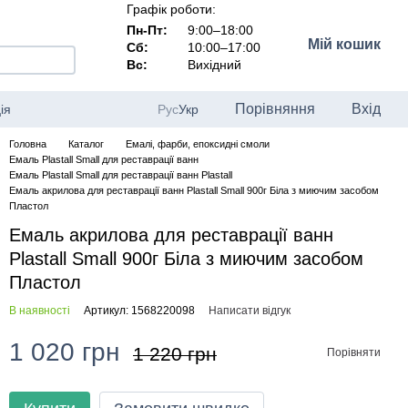
Графік роботи:
Пн-Пт:
9:00–18:00
Мій кошик
Сб:
10:00–17:00
Вс:
Вихідний
Порівняння
Вхід
ія
Рус
Укр
Головна
Каталог
Емалі, фарби, епоксидні смоли
Емаль Plastall Small для реставрації ванн
Емаль Plastall Small для реставрації ванн Plastall
Емаль акрилова для реставрації ванн Plastall Small 900г Біла з миючим засобом
Пластол
Емаль акрилова для реставрації ванн
Plastall Small 900г Біла з миючим засобом
Пластол
В наявності
Артикул: 1568220098
Написати відгук
1 020 грн
1 220 грн
Порівняти