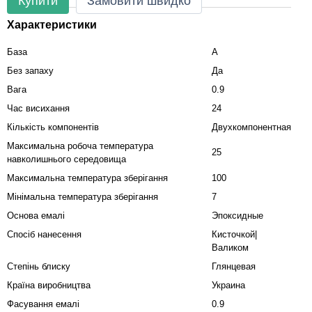
Купити
Замовити швидко
Характеристики
База
А
Без запаху
Да
Вага
0.9
Час висихання
24
Кількість компонентів
Двухкомпонентная
Максимальна робоча температура
25
навколишнього середовища
Максимальна температура зберігання
100
Мінімальна температура зберігання
7
Основа емалі
Эпоксидные
Спосіб нанесення
Кисточкой|
Валиком
Степінь блиску
Глянцевая
Країна виробництва
Украина
Фасування емалі
0.9