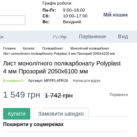
Графік роботи:
Пн-Пт:
9:00–18:00
Мій кошик
Сб:
10:00–17:00
Вс:
Вихідний
Порівняння
Вхід
ія
Рус
Укр
Головна
Каталог
Полікарбонат
Монолітний полікарбонат
Лист монолітного полікарбонату Polyplast 4 мм Прозорий 2050x6100 мм
Лист монолітного полікарбонату Polyplast
4 мм Прозорий 2050x6100 мм
В наявності
Артикул: MPPPL4PR26
Написати відгук
1 549 грн
1 742 грн
Порівняти
Купити
Замовити швидко
Поширити у соцмережах