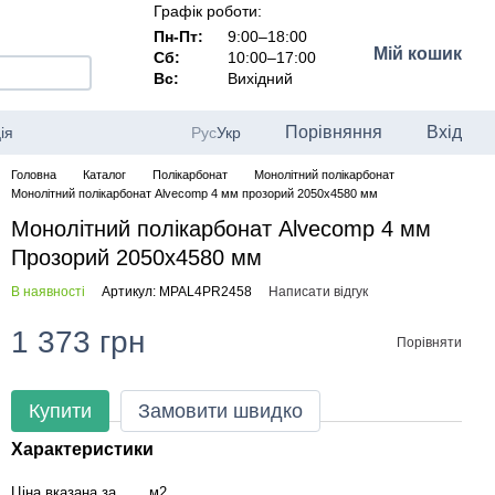
Графік роботи:
Пн-Пт:
9:00–18:00
Мій кошик
Сб:
10:00–17:00
Вс:
Вихідний
Порівняння
Вхід
ія
Рус
Укр
Головна
Каталог
Полікарбонат
Монолітний полікарбонат
Монолітний полікарбонат Alvecomp 4 мм прозорий 2050x4580 мм
Монолітний полікарбонат Alvecomp 4 мм
Прозорий 2050x4580 мм
В наявності
Артикул: MPAL4PR2458
Написати відгук
1 373 грн
Порівняти
Купити
Замовити швидко
Характеристики
Ціна вказана за
м2