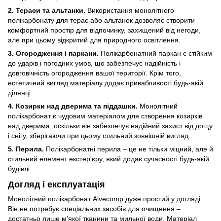
2. Тераси та альтанки.
Використання монолітного
полікарбонату для терас або альтанок дозволяє створити
комфортний простір для відпочинку, захищений від негоди,
але при цьому відкритий для природного освітлення.
3. Огородження і паркани.
Полікарбонатний паркан є стійким
до ударів і погодних умов, що забезпечує надійність і
довговічність огородження вашої території. Крім того,
естетичний вигляд матеріалу додає привабливості будь-якій
ділянці.
4. Козирки над дверима та піддашки.
Монолітний
полікарбонат є чудовим матеріалом для створення козирків
над дверима, оскільки він забезпечує надійний захист від дощу
і снігу, зберігаючи при цьому стильний зовнішній вигляд.
5. Перила.
Полікарбонатні перила – це не тільки міцний, але й
стильний елемент екстер'єру, який додає сучасності будь-якій
будівлі.
Догляд і експлуатація
Монолітний полікарбонат Alvecomp дуже простий у догляді.
Він не потребує спеціальних засобів для очищення –
достатньо лише м'якої тканини та мильної води. Матеріал