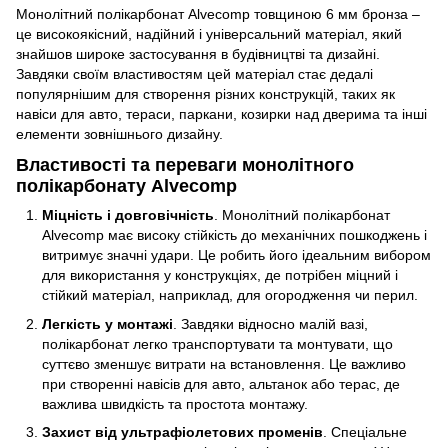
Монолітний полікарбонат Alvecomp товщиною 6 мм бронза –
це високоякісний, надійний і універсальний матеріал, який
знайшов широке застосування в будівництві та дизайні.
Завдяки своїм властивостям цей матеріал стає дедалі
популярнішим для створення різних конструкцій, таких як
навіси для авто, тераси, паркани, козирки над дверима та інші
елементи зовнішнього дизайну.
Властивості та переваги монолітного
полікарбонату Alvecomp
Міцність і довговічність
. Монолітний полікарбонат
Alvecomp має високу стійкість до механічних пошкоджень і
витримує значні удари. Це робить його ідеальним вибором
для використання у конструкціях, де потрібен міцний і
стійкий матеріал, наприклад, для огородження чи перил.
Легкість у монтажі
. Завдяки відносно малій вазі,
полікарбонат легко транспортувати та монтувати, що
суттєво зменшує витрати на встановлення. Це важливо
при створенні навісів для авто, альтанок або терас, де
важлива швидкість та простота монтажу.
Захист від ультрафіолетових променів
. Спеціальне