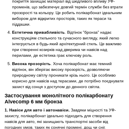
покриття захищає матеріал від шкідливого впливу УФ-
променів, що забезпечує довгий термін служби без втрати
прозорості та кольору. Це робить полікарбонат ідеальним
вибором для відкритих просторів, таких як тераси та
піддашки.
Естетична привабливість
. Відтінок "бронза" надає
конструкціям стильного та сучасного вигляду, який легко
інтегрується в будь-який архітектурний стиль. Це важливо
при створенні козирків над дверима чи навісів над
перилами, де естетика грає ключову роль.
Висока прозорість
. Хоча полікарбонат має темний
відтінок, він зберігає високу прозорість, дозволяючи
природному світлу проникати крізь нього. Це особливо
корисно для навісів над терасами, де потрібно поєднувати
захист від сонця з доступом до денного світла.
Застосування монолітного полікарбонату
Alvecomp 6 мм бронза
1. Навіси для авто і автонавіси.
Завдяки міцності та УФ-
захисту, полікарбонат ідеально підходить для створення
навісів для авто, які захищають транспортні засоби від
погодних умов, таких як сонячні промені, дощ чи сніг.