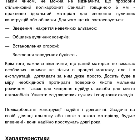
Таким чином, не можна не відзначити, що прозорий
стільниковий полікарбонат Санлайт товщиною 6 мм -
практично ідеальний матеріал для зведення вуличних
конструкцій або обшивки. Для чого ще він застосовується:
Зведення і накриття невеликих альтанок;
Обшивка вуличних козирків;
Встановлення огорожі;
Засклення заводських будівель.
Крім того, важливо відзначити, що даний матеріал не вимагає
особливих навичок не тільки в процесі монтажу, але і в
експлуатації, доглядати за ним дуже просто. Досить буде в
міру необхідності протирати поверхню листів мильним
розчином. Також для чищення підійдуть засоби для миття
автомобілів. Уникати слід жорстких лужних і спиртових складів.
Полікарбонатні конструкції надійні і довговічні. Зводячи на
своїй ділянці альтанку або навіс з такого матеріалу, будьте
впевнені - вони надійно прослужать довгі роки.
Характеристики