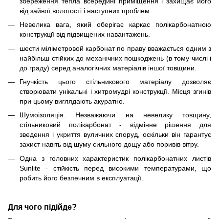
збереження тепла всередині приміщення і захищає його
від зайвої вологості і наступних проблем.
Невелика вага, який оберігає каркас полікарбонатною
конструкції від підвищених навантажень.
шести міліметровой карбонат по праву вважається одним з
найбільш стійких до механічних пошкоджень (в тому числі і
до граду) серед аналогічних матеріалів іншої товщини.
Гнучкість цього стільникового матеріалу дозволяє
створювати унікальні і хитромудрі конструкції. Місця згинів
при цьому виглядають акуратно.
Шумоізоляція. Незважаючи на невелику товщину,
стільниковий полікарбонат - відмінне рішення для
зведення і укриття вуличних споруд, оскільки він гарантує
захист навіть від шуму сильного дощу або поривів вітру.
Одна з головних характеристик полікарбонатних листів
Sunlite - стійкість перед високими температурами, що
робить його безпечним в експлуатації.
Для чого підійде?