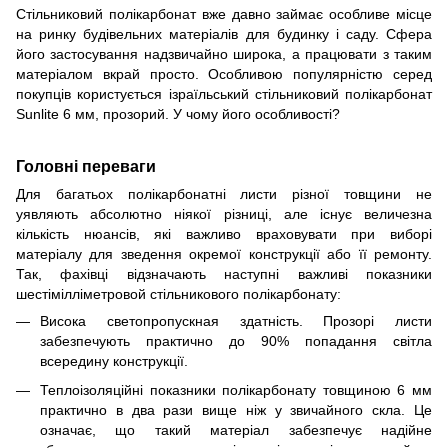
Стільниковий полікарбонат вже давно займає особливе місце
на ринку будівельних матеріалів для будинку і саду. Сфера
його застосування надзвичайно широка, а працювати з таким
матеріалом вкрай просто. Особливою популярністю серед
покупців користується ізраїльський стільниковий полікарбонат
Sunlite 6 мм, прозорий. У чому його особливості?
Головні переваги
Для багатьох полікарбонатні листи різної товщини не
уявляють абсолютно ніякої різниці, але існує величезна
кількість нюансів, які важливо враховувати при виборі
матеріалу для зведення окремої конструкції або її ремонту.
Так, фахівці відзначають наступні важливі показники
шестімілліметровой стільникового полікарбонату:
Висока светопропускная здатність. Прозорі листи
забезпечують практично до 90% попадання світла
всередину конструкції.
Теплоізоляційні показники полікарбонату товщиною 6 мм
практично в два рази вище ніж у звичайного скла. Це
означає, що такий матеріал забезпечує надійне