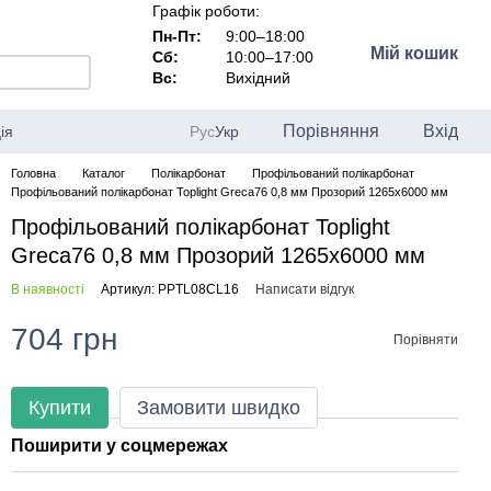
Графік роботи:
Пн-Пт:
9:00–18:00
Мій кошик
Сб:
10:00–17:00
Вс:
Вихідний
Порівняння
Вхід
ія
Рус
Укр
Головна
Каталог
Полікарбонат
Профільований полікарбонат
Профільований полікарбонат Toplight Greca76 0,8 мм Прозорий 1265x6000 мм
Профільований полікарбонат Toplight
Greca76 0,8 мм Прозорий 1265x6000 мм
В наявності
Артикул: PPTL08CL16
Написати відгук
704 грн
Порівняти
Купити
Замовити швидко
Поширити у соцмережах