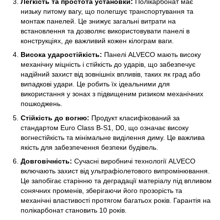
Легкість та простота установки:
Полікарбонат має
низьку питому вагу, що полегшує транспортування та
монтаж панелей. Це знижує загальні витрати на
встановлення та дозволяє використовувати панелі в
конструкціях, де важливий кожен кілограм ваги.
Висока ударостійкість:
Панелі ALVECO мають високу
механічну міцність і стійкість до ударів, що забезпечує
надійний захист від зовнішніх впливів, таких як град або
випадкові удари. Це робить їх ідеальними для
використання у зонах з підвищеним ризиком механічних
пошкоджень.
Стійкість до вогню:
Продукт класифікований за
стандартом Euro Class B-S1, D0, що означає високу
вогнестійкість та мінімальне виділення диму. Це важлива
якість для забезпечення безпеки будівель.
Довговічність:
Сучасні виробничі технології ALVECO
включають захист від ультрафіолетового випромінювання.
Це запобігає старінню та деградації матеріалу під впливом
сонячних променів, зберігаючи його прозорість та
механічні властивості протягом багатьох років. Гарантія на
полікарбонат становить 10 років.