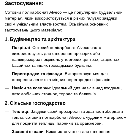
Застосування:
Сотовий полікарбонат Alveco — це популярний будівельний
матеріал, який використовується в різних галузях завдяки
своїм унікальним властивостям. Ось кілька основних
застосувань цього матеріалу:
1.
Будівництво та архітектура
Покрівлі
: Сотовий полікарбонат Alveco часто
використовують для створення прозорих або
напівпрозорих покрівель у торгових центрах, стадіонах,
басейнах та інших громадських будівлях.
Перегородки та фасади
: Використовується для
створення легких та міцних перегородок і фасадів.
Навіси та козирки
: Ідеальний для навісів над входами,
автомобільних стоянок, террас та балконів.
2.
Сільське господарство
Теплиці
: Завдяки своїй прозорості та здатності зберігати
тепло, сотовий полікарбонат Alveco є чудовим матеріалом
для покриття теплиць, парників та оранжерей.
Захисні екрани
: Використовується для створення