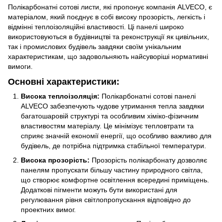
Полікарбонатні сотові листи, які пропонує компанія ALVECO, є
матеріалом, який поєднує в собі високу прозорість, легкість і
відмінні теплоізоляційні властивості. Ці панелі широко
використовуються в будівництві та реконструкції як цивільних,
так і промислових будівель завдяки своїм унікальним
характеристикам, що задовольняють найсуворіші нормативні
вимоги.
Основні характеристики:
Висока теплоізоляція:
Полікарбонатні сотові панелі
ALVECO забезпечують чудове утримання тепла завдяки
багатошаровій структурі та особливим хіміко-фізичним
властивостям матеріалу. Це мінімізує тепловтрати та
сприяє значній економії енергії, що особливо важливо для
будівель, де потрібна підтримка стабільної температури.
Висока прозорість:
Прозорість полікарбонату дозволяє
панелям пропускати більшу частину природного світла,
що створює комфортне освітлення всередині приміщень.
Додаткові пігменти можуть бути використані для
регулювання рівня світлопропускання відповідно до
проектних вимог.