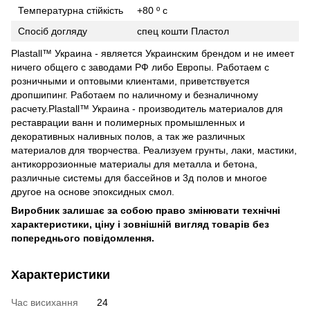
Температурна стійкість
+80 º c
Спосіб догляду
спец кошти Пластол
Plastall™ Украина - является Украинским брендом и не имеет
ничего общего с заводами РФ либо Европы. Работаем с
розничными и оптовыми клиентами, приветствуется
дропшипинг. Работаем по наличному и безналичному
расчету.Plastall™ Украина - производитель материалов для
реставрации ванн и полимерных промышленных и
декоративных наливных полов, а так же различных
материалов для творчества. Реализуем грунты, лаки, мастики,
антикоррозионные материалы для металла и бетона,
различные системы для бассейнов и 3д полов и многое
другое на основе эпоксидных смол.
Виробник залишає за собою право змінювати технічні
характеристики, ціну і зовнішній вигляд товарів без
попереднього повідомлення.
Характеристики
Час висихання
24