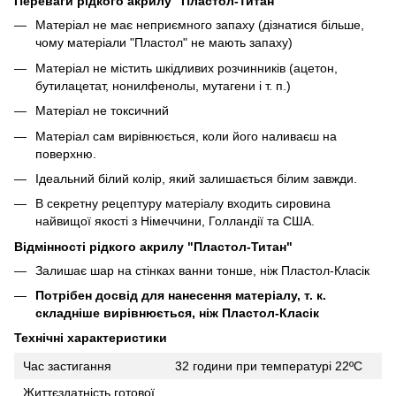
Переваги рідкого акрилу "Пластол-Титан"
Матеріал не має неприємного запаху (дізнатися більше,
чому матеріали "Пластол" не мають запаху)
Матеріал не містить шкідливих розчинників (ацетон,
бутилацетат, нонилфенолы, мутагени і т. п.)
Матеріал не токсичний
Матеріал сам вирівнюється, коли його наливаєш на
поверхню.
Ідеальний білий колір, який залишається білим завжди.
В секретну рецептуру матеріалу входить сировина
найвищої якості з Німеччини, Голландії та США.
Відмінності рідкого акрилу "Пластол-Титан"
Залишає шар на стінках ванни тонше, ніж Пластол-Класік
Потрібен досвід для нанесення матеріалу, т. к.
складніше вирівнюється, ніж Пластол-Класік
Технічні характеристики
Час застигання
32 години при температурі 22ºC
Життєздатність готової