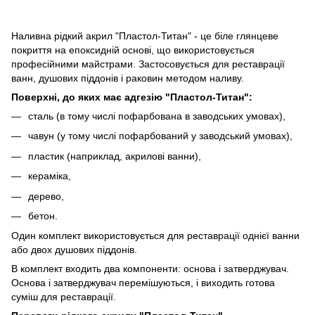
Наливна рідкий акрил "Пластол-Титан" - це біле глянцеве
покриття на епоксидній основі, що використовується
професійними майстрами. Застосовується для реставрації
ванн, душових піддонів і раковин методом наливу.
Поверхні, до яких має адгезію "Пластол-Титан":
сталь (в тому числі пофарбована в заводських умовах),
чавун (у тому числі пофарбований у заводський умовах),
пластик (наприклад, акрилові ванни),
кераміка,
дерево,
бетон.
Один комплект використовується для реставрації однієї ванни
або двох душових піддонів.
В комплект входить два компоненти: основа і затверджувач.
Основа і затверджувач перемішуються, і виходить готова
суміш для реставрації.