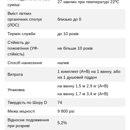
27 хвилин при температурі 22ºC
суміші
Вміст летких
органічних сполук
близько до 0
(ЛОС)
Термін служби
до 10 років
Стійкість до
пожовтіння (УФ-
не більше 10 років
стійкість)
Спосіб нанесення
налив
1 комплект (А+B) на 1 ванну, або
Витрата
на 1 душовий піддон
на ванну 1,5 м 2,9 кг (А+B)
Упаковка
на ванну 1,7 м 3,4 кг (A+B)
Твердість по Шору D
74
Межа міцності
9 800 psi
Відносне подовження
5,2%
при розриві