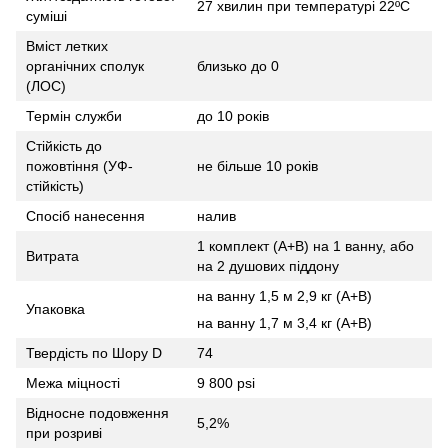
27 хвилин при температурі 22ºC
суміші
Вміст летких
органічних сполук
близько до 0
(ЛОС)
Термін служби
до 10 років
Стійкість до
пожовтіння (УФ-
не більше 10 років
стійкість)
Спосіб нанесення
налив
1 комплект (А+B) на 1 ванну, або
Витрата
на 2 душових піддону
на ванну 1,5 м 2,9 кг (А+B)
Упаковка
на ванну 1,7 м 3,4 кг (A+B)
Твердість по Шору D
74
Межа міцності
9 800 psi
Відносне подовження
5,2%
при розриві