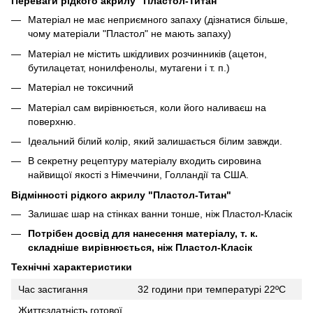
Переваги рідкого акрилу "Пластол-Титан"
Матеріал не має неприємного запаху (дізнатися більше,
чому матеріали "Пластол" не мають запаху)
Матеріал не містить шкідливих розчинників (ацетон,
бутилацетат, нонилфенолы, мутагени і т. п.)
Матеріал не токсичний
Матеріал сам вирівнюється, коли його наливаєш на
поверхню.
Ідеальний білий колір, який залишається білим завжди.
В секретну рецептуру матеріалу входить сировина
найвищої якості з Німеччини, Голландії та США.
Відмінності рідкого акрилу "Пластол-Титан"
Залишає шар на стінках ванни тонше, ніж Пластол-Класік
Потрібен досвід для нанесення матеріалу, т. к.
складніше вирівнюється, ніж Пластол-Класік
Технічні характеристики
Час застигання
32 години при температурі 22ºC
Життєздатність готової