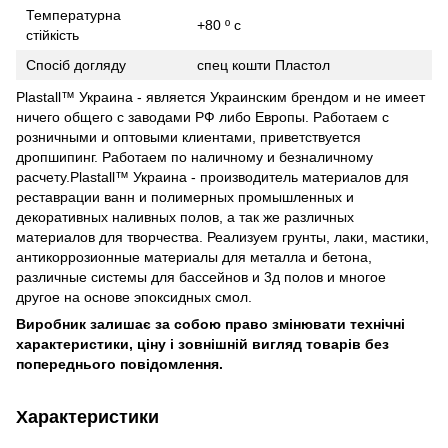
Температурна
+80 º c
стійкість
Спосіб догляду
спец кошти Пластол
Plastall™ Украина - является Украинским брендом и не имеет
ничего общего с заводами РФ либо Европы. Работаем с
розничными и оптовыми клиентами, приветствуется
дропшипинг. Работаем по наличному и безналичному
расчету.Plastall™ Украина - производитель материалов для
реставрации ванн и полимерных промышленных и
декоративных наливных полов, а так же различных
материалов для творчества. Реализуем грунты, лаки, мастики,
антикоррозионные материалы для металла и бетона,
различные системы для бассейнов и 3д полов и многое
другое на основе эпоксидных смол.
Виробник залишає за собою право змінювати технічні
характеристики, ціну і зовнішній вигляд товарів без
попереднього повідомлення.
Характеристики