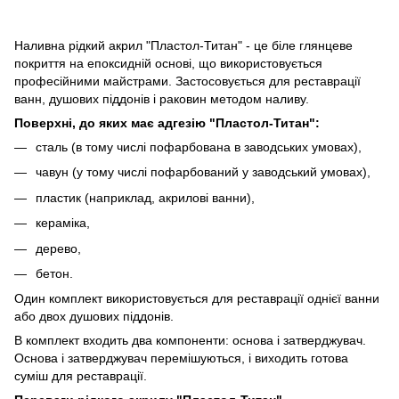
Наливна рідкий акрил "Пластол-Титан" - це біле глянцеве
покриття на епоксидній основі, що використовується
професійними майстрами. Застосовується для реставрації
ванн, душових піддонів і раковин методом наливу.
Поверхні, до яких має адгезію "Пластол-Титан":
сталь (в тому числі пофарбована в заводських умовах),
чавун (у тому числі пофарбований у заводський умовах),
пластик (наприклад, акрилові ванни),
кераміка,
дерево,
бетон.
Один комплект використовується для реставрації однієї ванни
або двох душових піддонів.
В комплект входить два компоненти: основа і затверджувач.
Основа і затверджувач перемішуються, і виходить готова
суміш для реставрації.