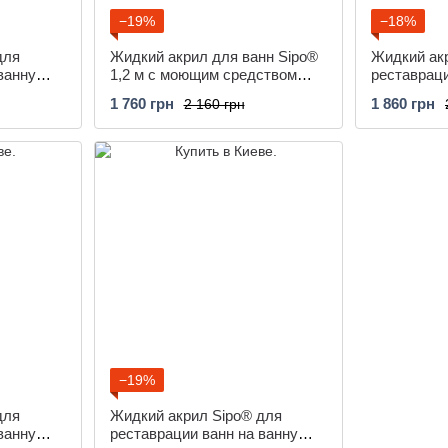
−19%
−18%
для
Жидкий акрил для ванн Sipo®
Жидкий ак
ванну
1,2 м с моющим средством
реставраци
Plastall
с моющим с
1 760 грн
1 860 грн
2 160 грн
−19%
для
Жидкий акрил Sipo® для
ванну
реставрации ванн на ванну