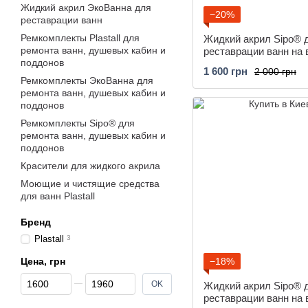
Жидкий акрил ЭкоВанна для
−20%
реставрации ванн
Ремкомплекты Plastall для
Жидкий акрил Sipo® 
ремонта ванн, душевых кабин и
реставрации ванн на 
поддонов
длиной 1,2 м
1 600 грн
2 000 грн
Ремкомплекты ЭкоВанна для
ремонта ванн, душевых кабин и
поддонов
Ремкомплекты Sipo® для
ремонта ванн, душевых кабин и
поддонов
Красители для жидкого акрила
Моющие и чистящие средства
для ванн Plastall
Бренд
Plastall
3
Цена, грн
−18%
От Цена, грн
До Цена, грн
OK
Жидкий акрил Sipo® 
реставрации ванн на 