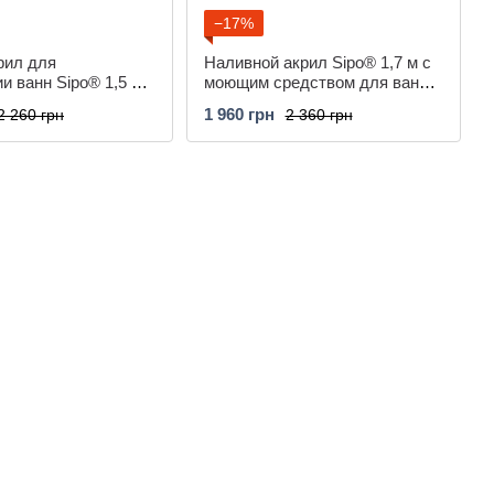
−17%
рил для
Наливной акрил Sipo® 1,7 м с
и ванн Sipo® 1,5 м
моющим средством для ванн
редством Plastall
Plastall
1 960 грн
2 260 грн
2 360 грн