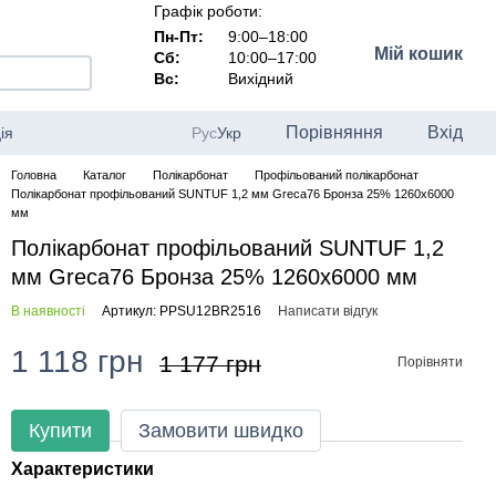
Графік роботи:
Пн-Пт:
9:00–18:00
Мій кошик
Сб:
10:00–17:00
Вс:
Вихідний
Порівняння
Вхід
ія
Рус
Укр
Головна
Каталог
Полікарбонат
Профільований полікарбонат
Полікарбонат профільований SUNTUF 1,2 мм Greca76 Бронза 25% 1260x6000
мм
Полікарбонат профільований SUNTUF 1,2
мм Greca76 Бронза 25% 1260x6000 мм
В наявності
Артикул: PPSU12BR2516
Написати відгук
1 118 грн
1 177 грн
Порівняти
Купити
Замовити швидко
Характеристики