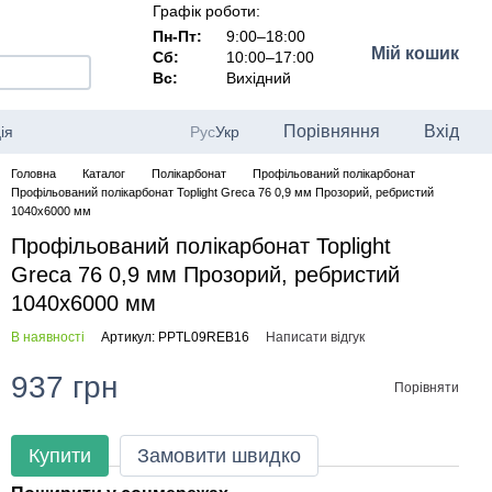
Графік роботи:
Пн-Пт:
9:00–18:00
Мій кошик
Сб:
10:00–17:00
Вс:
Вихідний
Порівняння
Вхід
ія
Рус
Укр
Головна
Каталог
Полікарбонат
Профільований полікарбонат
Профільований полікарбонат Toplight Greca 76 0,9 мм Прозорий, ребристий
1040x6000 мм
Профільований полікарбонат Toplight
Greca 76 0,9 мм Прозорий, ребристий
1040x6000 мм
В наявності
Артикул: PPTL09REB16
Написати відгук
937 грн
Порівняти
Купити
Замовити швидко